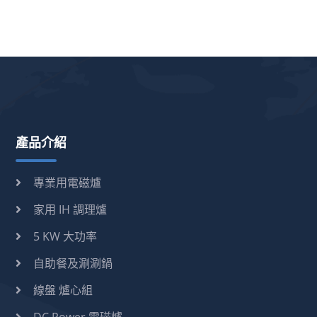
產品介紹
專業用電磁爐
家用 IH 調理爐
5 KW 大功率
自助餐及涮涮鍋
線盤 爐心組
DC Power 電磁爐